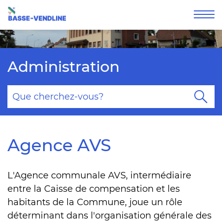
Affi
la
nav
Administration
Mots
clés
Re
Agence AVS
L'Agence communale AVS, intermédiaire
entre la Caisse de compensation et les
habitants de la Commune, joue un rôle
déterminant dans l'organisation générale des