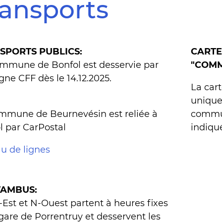
ransports
SPORTS PUBLICS:
CARTE
mmune de Bonfol est desservie par
"COM
gne CFF dès le 14.12.2025.
La cart
unique
mmune de Beurnevésin est reliée à
commun
l par CarPostal
indiqu
u de lignes
AMBUS:
-Est et N-Ouest partent à heures fixes
 gare de Porrentruy et desservent les