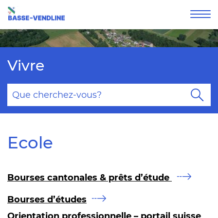
Affi
la
nav
Vivre
Mots
clés
Re
Ecole
Bourses cantonales & prêts d’étude
Bourses d’études
Orientation professionnelle – portail suisse