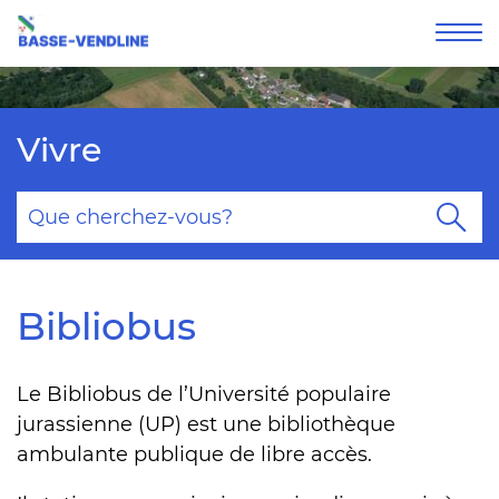
Affi
la
nav
Vivre
Mots
clés
Re
Bibliobus
Le Bibliobus de l’Université populaire
jurassienne (UP) est une bibliothèque
ambulante publique de libre accès.