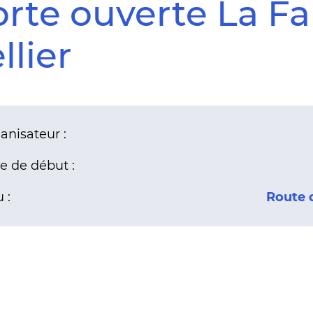
rte ouverte La F
llier
anisateur :
e de début :
 :
Route 